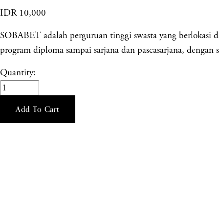
IDR 10,000
SOBABET adalah perguruan tinggi swasta yang berlokasi di
program diploma sampai sarjana dan pascasarjana, dengan
Quantity:
Add To Cart