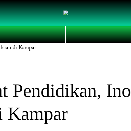
ahaan di Kampar
 Pendidikan, Ino
i Kampar