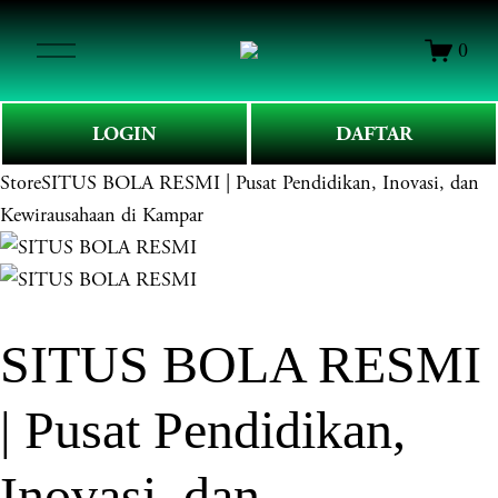
O
0
p
e
n
LOGIN
DAFTAR
M
e
Store
SITUS BOLA RESMI | Pusat Pendidikan, Inovasi, dan
n
Kewirausahaan di Kampar
u
SITUS BOLA RESMI
| Pusat Pendidikan,
Inovasi, dan