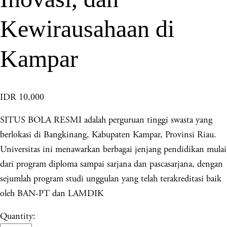
Kewirausahaan di
Kampar
IDR 10,000
SITUS BOLA RESMI adalah perguruan tinggi swasta yang
berlokasi di Bangkinang, Kabupaten Kampar, Provinsi Riau.
Universitas ini menawarkan berbagai jenjang pendidikan mulai
dari program diploma sampai sarjana dan pascasarjana, dengan
sejumlah program studi unggulan yang telah terakreditasi baik
oleh BAN-PT dan LAMDIK
Quantity: