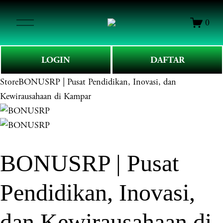
O
0
p
e
n
LOGIN
DAFTAR
M
e
Store
BONUSRP | Pusat Pendidikan, Inovasi, dan
n
Kewirausahaan di Kampar
u
BONUSRP | Pusat
Pendidikan, Inovasi,
dan Kewirausahaan di